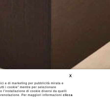
X
ici e di marketing per pubblicità mirata e
utti i cookie” mentre per selezionare
o l’installazione di cookie diversi da quelli
i prenotazione. Per maggiori informazioni
clicca