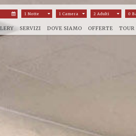
1 Notte
1 Camera
2 Adulti
0 B
LERY
SERVIZI
DOVE SIAMO
OFFERTE
TOUR 