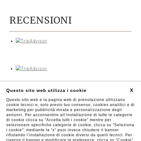
RECENSIONI
X
Questo sito web utilizza i cookie
Questo sito web e la pagina web di prenotazione utilizzano
cookie tecnici e, solo previo tuo consenso, cookies analitici e di
Luxor Florence
| Viale Fratelli Rosselli 71, 50144 Firenze
(FI) | Tel. +39 055 098 2025 - Fax: +39 055 098 2026 |
marketing per pubblicità mirata e personalizzazione degli
info@luxorflorence.com
annunci. Per acconsentire all’installazione di tutte le categorie
di cookie clicca su “Accetta tutti i cookie” mentre per
FAQ
RECENSIONI
PRIVACY
CONTATTI
DATI SOCIETARI
GDS
selezionare specifiche categorie di cookie, clicca su "Seleziona
i cookie"; mediante la “x” puoi invece chiudere il banner
rifiutando l’installazione di cookie diversi da quelli tecnici. Per
riaprire il banner e modificare le preferenze, clicca su “Cookie”