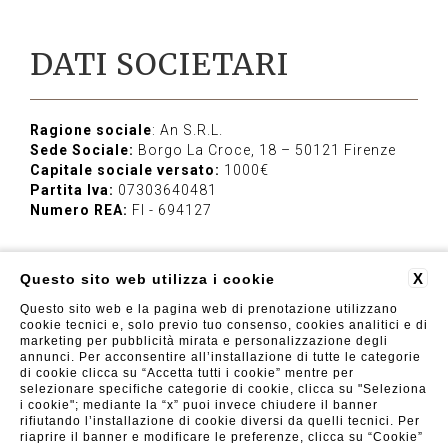
DATI SOCIETARI
Ragione sociale
: An S.R.L.
Sede Sociale:
Borgo La Croce, 18
– 50121 Firenze
Capitale sociale versato:
1000€
Partita Iva:
07303640481
Numero REA:
FI - 694127
X
Questo sito web utilizza i cookie
Questo sito web e la pagina web di prenotazione utilizzano
cookie tecnici e, solo previo tuo consenso, cookies analitici e di
Luxor Florence
| Viale Fratelli Rosselli 71, 50144 Firenze
(FI) | Tel. +39 055 098 2025 - Fax: +39 055 098 2026 |
marketing per pubblicità mirata e personalizzazione degli
info@luxorflorence.com
annunci. Per acconsentire all’installazione di tutte le categorie
di cookie clicca su “Accetta tutti i cookie” mentre per
FAQ
RECENSIONI
PRIVACY
CONTATTI
DATI SOCIETARI
GDS
selezionare specifiche categorie di cookie, clicca su "Seleziona
i cookie"; mediante la “x” puoi invece chiudere il banner
rifiutando l’installazione di cookie diversi da quelli tecnici. Per
riaprire il banner e modificare le preferenze, clicca su “Cookie”